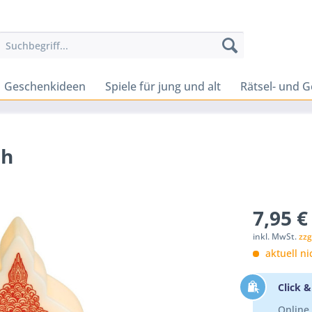
Geschenkideen
Spiele für jung und alt
Rätsel- und G
ah
7,95 €
inkl. MwSt.
zzg
aktuell ni
Click &
Online 