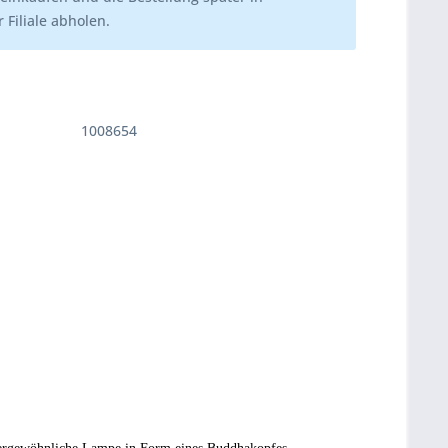
 Filiale abholen.
1008654