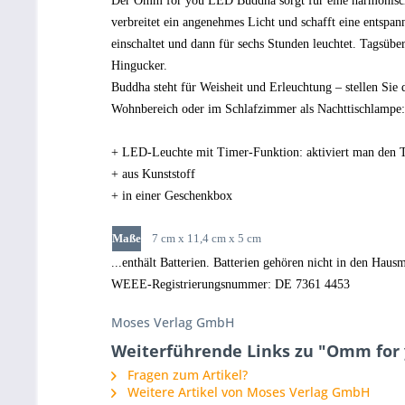
Der Omm for you LED Buddha sorgt für eine harmonisch
verbreitet ein angenehmes Licht und schafft eine entspan
einschaltet und dann für sechs Stunden leuchtet. Tagsübe
Hingucker.
Buddha steht für Weisheit und Erleuchtung – stellen Sie
Wohnbereich oder im Schlafzimmer als Nachttischlampe:
+ LED-Leuchte mit Timer-Funktion: aktiviert man den Tim
+ aus Kunststoff
+ in einer Geschenkbox
Maße
7 cm x 11,4 cm x 5 cm
...enthält Batterien. Batterien gehören nicht in den Hausm
WEEE-Registrierungsnummer: DE 7361 4453
Moses Verlag GmbH
Weiterführende Links zu "Omm for 
Fragen zum Artikel?
Weitere Artikel von Moses Verlag GmbH