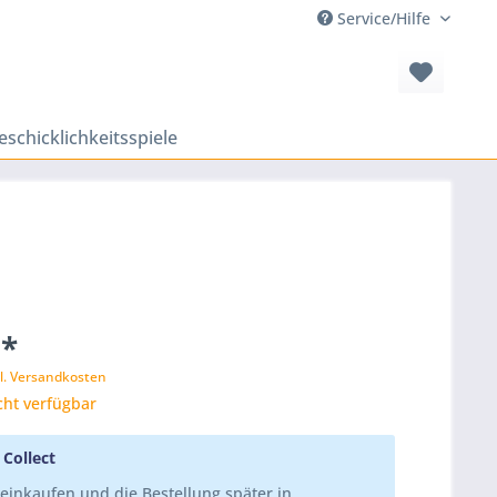
Service/Hilfe
eschicklichkeitsspiele
 *
l. Versandkosten
cht verfügbar
 Collect
einkaufen und die Bestellung später in