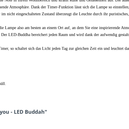
e Note in Ihrem Wohnbereich und strahlt Ruhe und Gelassenheit aus. Die au
nende Atmosphäre. Dank der Timer-Funktion lässt sich die Lampe so einstellen, 
r im nicht eingeschalteten Zustand überzeugt die Leuchte durch ihr puristisches
 die Lampe also am besten an einem Ort auf, an dem Sie eine inspirierende At
 Der LED-Buddha bereichert jeden Raum und wird dank der aufwendig gestalt
er, so schaltet sich das Licht jeden Tag zur gleichen Zeit ein und leuchtet d
üll.
you - LED Buddah"