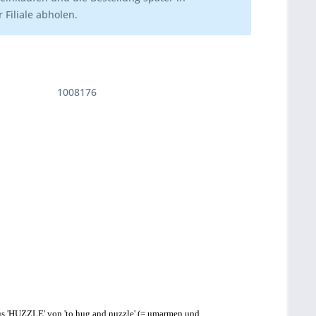
 Filiale abholen.
1008176
us 'HUZZLE' von 'to hug and nuzzle' (= umarmen und