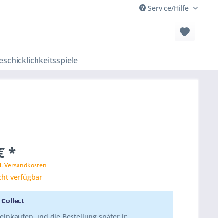
Service/Hilfe
eschicklichkeitsspiele
€ *
l. Versandkosten
cht verfügbar
 Collect
einkaufen und die Bestellung später in