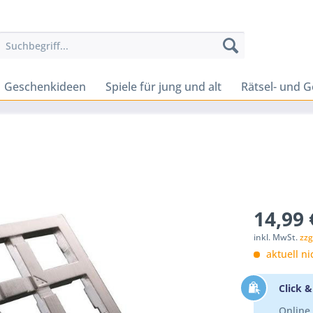
Geschenkideen
Spiele für jung und alt
Rätsel- und G
14,99 
inkl. MwSt.
zzg
aktuell ni
Click &
Online 