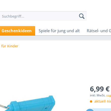
Geschenkideen
Spiele für jung und alt
Rätsel- und G
 für Kinder
6,99 €
inkl. MwSt.
zzg
aktuell ni