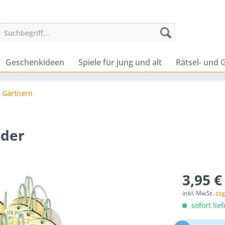
Geschenkideen
Spiele für jung und alt
Rätsel- und G
Gärtnern
lder
3,95 €
inkl. MwSt.
zzg
sofort lief