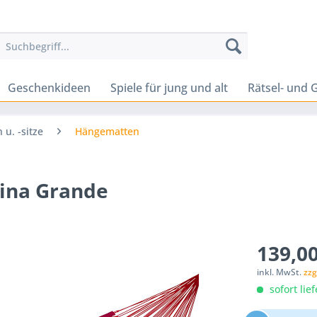
Geschenkideen
Spiele für jung und alt
Rätsel- und G
u. -sitze
Hängematten
ina Grande
139,00
inkl. MwSt.
zzg
sofort lief