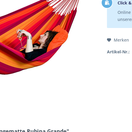
Click &
Online 
unserer
Merken
Artikel-Nr.:
ängematte Rubina Grande"