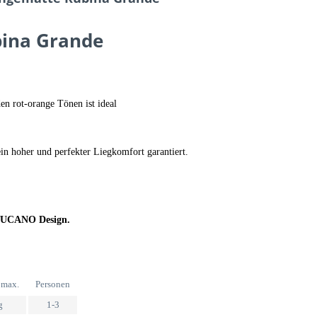
ina Grande
n rot-orange Tönen ist ideal
in hoher und perfekter Liegkomfort garantiert.
TUCANO Design.
 max.
Personen
g
1-3