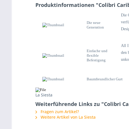
Produktinformationen "Colibri Cari
Die 
verf
Die neue
Generation
Desi
All 
Einfache und
den 
flexible
unkom
Befestigung
Baumfreundlicher Gurt
La Siesta
Weiterführende Links zu "Colibri C
Fragen zum Artikel?
Weitere Artikel von La Siesta