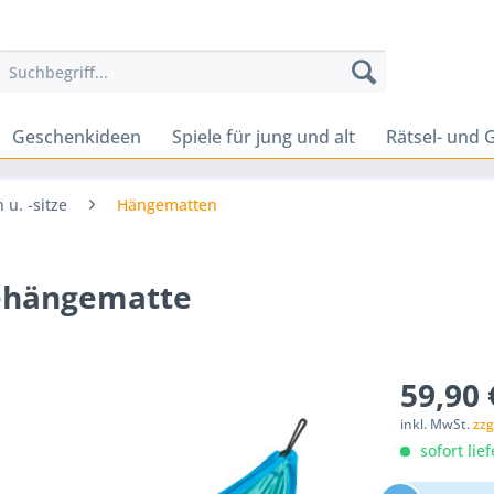
Geschenkideen
Spiele für jung und alt
Rätsel- und G
u. -sitze
Hängematten
isehängematte
59,90 
inkl. MwSt.
zzg
sofort lief