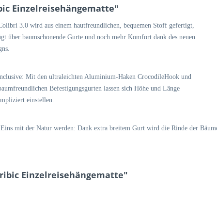
bic Einzelreisehängematte"
Colibri 3.0 wird aus einem hautfreundlichen, bequemen Stoff gefertigt,
ügt über baumschonende Gurte und noch mehr Komfort dank des neuen
gns.
Inclusive: Mit den ultraleichten Aluminium-Haken CrocodileHook und
baumfreundlichen Befestigungsgurten lassen sich Höhe und Länge
pliziert einstellen.
Eins mit der Natur werden: Dank extra breitem Gurt wird die Rinde der Bäum
aribic Einzelreisehängematte"