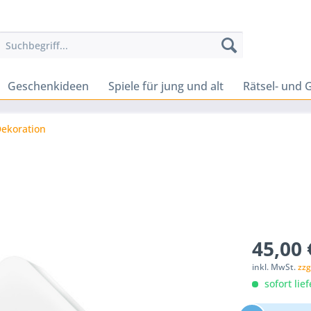
Geschenkideen
Spiele für jung und alt
Rätsel- und G
ekoration
45,00 
inkl. MwSt.
zzg
sofort lief