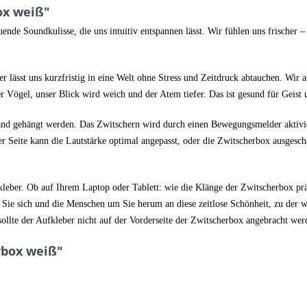
ox weiß"
nde Soundkulisse, die uns intuitiv entspannen lässt. Wir fühlen uns frischer –
r lässt uns kurzfristig in eine Welt ohne Stress und Zeitdruck abtauchen. Wi
 Vögel, unser Blick wird weich und der Atem tiefer. Das ist gesund für Geist
Wand gehängt werden. Das Zwitschern wird durch einen Bewegungsmelder aktivi
 Seite kann die Lautstärke optimal angepasst, oder die Zwitscherbox ausgesch
ber. Ob auf Ihrem Laptop oder Tablett: wie die Klänge der Zwitscherbox präsen
 Sie sich und die Menschen um Sie herum an diese zeitlose Schönheit, zu der w
 sollte der Aufkleber nicht auf der Vorderseite der Zwitscherbox angebracht wer
rbox weiß"