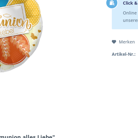
Click &
Online 
unserer
Merken
Artikel-Nr.:
munion alles Liebe"