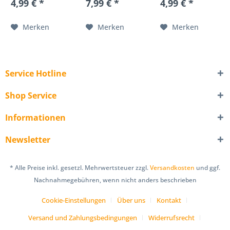
4,99 € *
7,99 € *
4,99 € *
Premiumqualität
Zauberhaft!
by Premioloon
Finde hier das
Romantisch &
passende
Merken
Merken
Merken
Zauberhaft!
Geschenk für
Finde hier das
die nächste
passende
Hochzeit, zu der
Geschenk für
Du eingeladen
die nächste...
bist....
Service Hotline
Shop Service
Informationen
Newsletter
* Alle Preise inkl. gesetzl. Mehrwertsteuer zzgl.
Versandkosten
und ggf.
Nachnahmegebühren, wenn nicht anders beschrieben
Cookie-Einstellungen
Über uns
Kontakt
Versand und Zahlungsbedingungen
Widerrufsrecht