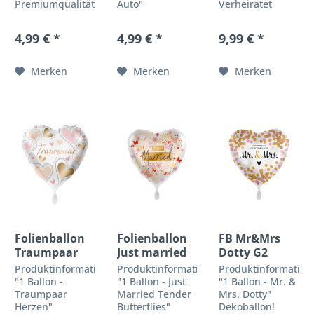
Premiumqualität
Auto"
Verheiratet
by Premioloon
Dekoballon!
Auto"
Romantisch &
Premiumqualität
Dekoballon XXL!
4,99 € *
4,99 € *
9,99 € *
Zauberhaft!
by Premioloon
Premiumqualität
Finde hier das
Romantisch &
by Premioloon
passende
Zauberhaft!
Romantisch &
Merken
Merken
Merken
Geschenk für
Finde hier das
Zauberhaft!
die nächste
passende
Finde hier das
Hochzeit, zu der
Geschenk für
passende
Du eingeladen
die nächste
Geschenk für
bist....
Hochzeit, zu der
die nächste
Du...
Hochzeit, zu...
Folienballon
Folienballon
FB Mr&Mrs
Traumpaar
Just married
Dotty G2
Schmetterlinge
Produktinformationen
Produktinformationen
Produktinformation
"1 Ballon -
"1 Ballon - Just
"1 Ballon - Mr. &
Traumpaar
Married Tender
Mrs. Dotty"
Herzen"
Butterflies"
Dekoballon!