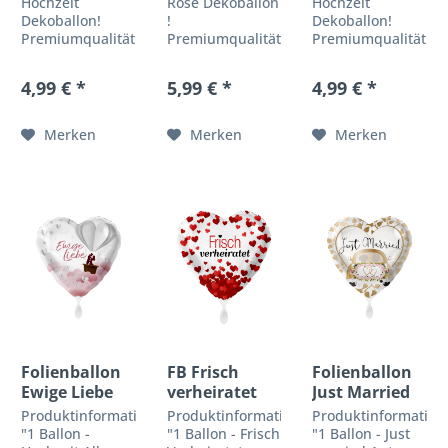
Hochzeit
Rose Dekoballon
Hochzeit
Dekoballon!
!
Dekoballon!
Premiumqualität
Premiumqualität
Premiumqualität
by Premioloon
by Anagram
by Premioloon
Alles Gute zur
Cheers! Prost
Alles Gute zur
4,99 € *
5,99 € *
4,99 € *
Silberhochzeit!
und guten
Goldhochzeit!
Das perfekte
Durst.
Das perfekte
Geschenk zur
Produktbeschreibung
Geschenk zur
Merken
Merken
Merken
Silberhochzeit!
Ballongröße: Ø
Goldhochzeit!
Produktbeschreibung
50cm
Produktbeschreibu
Ballongröße: Ø
Ballonfarbe:
Ballongröße: Ø
43cm
Mehrfarbig
43cm
Ballonfarbe:...
Ballonmenge: 1
Ballonfarbe:...
Ballon
Füllmenge:
0,025m³...
Folienballon
FB Frisch
Folienballon
Ewige Liebe
verheiratet
Just Married
G2
Auto gold
Produktinformationen
Produktinformationen
Produktinformation
"1 Ballon -
"1 Ballon - Frisch
"1 Ballon - Just