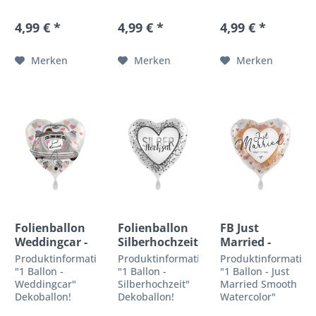
Dekoballon!
Dekoballon!
Premiumqualität
Premiumqualität
Premiumqualität
by Premioloon
4,99 € *
4,99 € *
4,99 € *
by Premioloon
by Premioloon
Wedding-Time!
Romantisch &
Wedding-Time!
Verschenken Sie
Zauberhaft!
Verschenken Sie
einen super
Merken
Merken
Merken
Finde hier das
einen super
schönen
passende
schönen
Hochzeitsballon
Geschenk für
Hochzeitsballon
in edler Satin-
die nächste
in edler Satin-
Optik....
Hochzeit, zu der
Optik....
Du eingeladen...
Folienballon
Folienballon
FB Just
Weddingcar -
Silberhochzeit
Married -
Just Married
immer&ewig
Produktinformationen
Produktinformationen
Produktinformation
"1 Ballon -
"1 Ballon -
"1 Ballon - Just
Weddingcar"
Silberhochzeit"
Married Smooth
Dekoballon!
Dekoballon!
Watercolor"
Premiumqualität
Premiumqualität
Dekoballon!