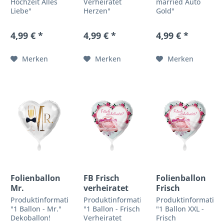
Hochzeit Alles
Verheiratet
married Auto
Liebe"
Herzen"
Gold"
Dekoballon!
Dekoballon!
Dekoballon!
Premiumqualität
Premiumqualität
Premiumqualität
4,99 € *
4,99 € *
4,99 € *
by Premioloon
by Premioloon
by Premioloon
Romantisch &
Romantisch &
Romantisch &
Zauberhaft!
Zauberhaft!
Zauberhaft!
Merken
Merken
Merken
Finde hier das
Finde hier das
Finde hier das
passende
passende
passende
Geschenk für
Geschenk für
Geschenk für
die nächste
die nächste
die nächste
Hochzeit, zu der
Hochzeit, zu der
Hochzeit, zu der
Du...
Du...
Du...
Folienballon
FB Frisch
Folienballon
Mr.
verheiratet
Frisch
G2
verheiratet
Produktinformationen
Produktinformationen
Produktinformation
Auto XXL
"1 Ballon - Mr."
"1 Ballon - Frisch
"1 Ballon XXL -
Dekoballon!
Verheiratet
Frisch