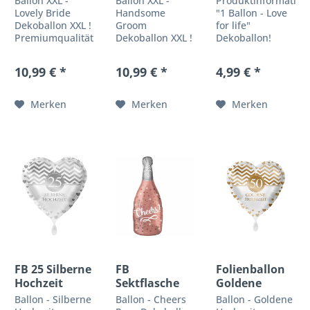
Ballon XXL -
Ballon XXL -
Produktinformation
Lovely Bride
Handsome
"1 Ballon - Love
Dekoballon XXL !
Groom
for life"
Premiumqualität
Dekoballon XXL !
Dekoballon!
by Anagram
Premiumqualität
Premiumqualität
Braut-Alarm! Die
by Anagram
by Premioloon
10,99 € *
10,99 € *
4,99 € *
Braut als Ballon
Bräutigam-
Love for LIVE!
in XXL Format.
Alarm! Der
Verschenken Sie
Mit den 101cm
Brätigam als
einen super
Merken
Merken
Merken
kommt der
Ballon in XXL
schönen
Ballon sehr gut
Format. Mit den
Hochzeitsballon
als Dekoartion
101cm kommt
in edler Satin-
zur Geltung....
der Ballon sehr
Optik....
gut als
Dekoartion zur
Geltung....
FB 25 Silberne
FB
Folienballon
Hochzeit
Sektflasche
Goldene
"Cheers"
Hochzeit G2
Ballon - Silberne
Ballon - Cheers
Ballon - Goldene