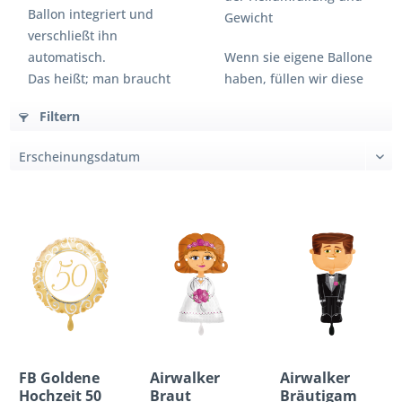
Ballon integriert und
Gewicht
verschließt ihn
automatisch.
Wenn sie eigene Ballone
Das heißt; man braucht
haben, füllen wir diese
ihn nicht zu verknoten,
auch gerne!
Filtern
kann aber jederzeit bei
Bedarf wieder etwas
nachfüllen.
Ein mit Luft gefüllter
Folienballon behält
seine Form mehrere
Wochen bei. Mit Helium
befüllt schwebt er 2-3
Wochen in voller
Schönheit. Wichtig:
Direkte
Sonneneinstrahlung
FB Goldene
Airwalker
Airwalker
über eine längere Zeit
Hochzeit 50
Braut
Bräutigam
erwärmt das Gas, es