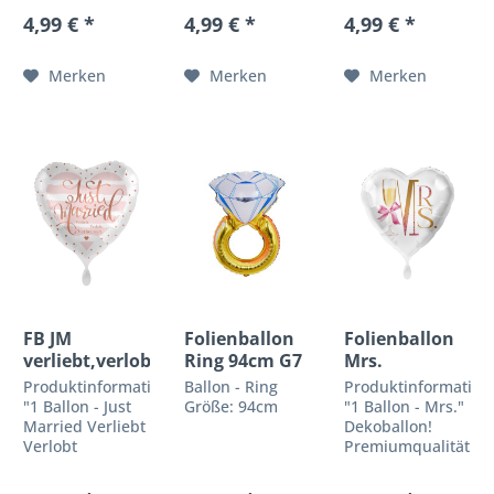
by Premioloon
by Premioloon
Premiumqualität
4,99 € *
4,99 € *
4,99 € *
Romantisch &
Alles Gute zur
by Premioloon
Zauberhaft!
Silberhochzeit!
Wedding-Time!
Finde hier das
Das perfekte
Verschenken Sie
Merken
Merken
Merken
passende
Geschenk zur
einen super
Geschenk für
Silberhochzeit!
schönen
die nächste
Produktbeschreibung
Hochzeitsballon
Hochzeit, zu der
Ballongröße:...
in edler Satin-
Du eingeladen
Optik....
bist....
FB JM
Folienballon
Folienballon
verliebt,verlobt,...G2
Ring 94cm G7
Mrs.
Produktinformationen
Ballon - Ring
Produktinformation
"1 Ballon - Just
Größe: 94cm
"1 Ballon - Mrs."
Married Verliebt
Dekoballon!
Verlobt
Premiumqualität
Verheiratet"
by Premioloon
Dekoballon!
Romantisch &