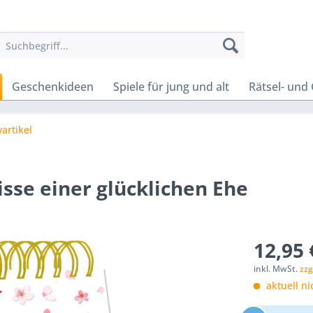
Geschenkideen
Spiele für jung und alt
Rätsel- und 
yartikel
sse einer glücklichen Ehe
12,95 
inkl. MwSt.
zzg
aktuell ni