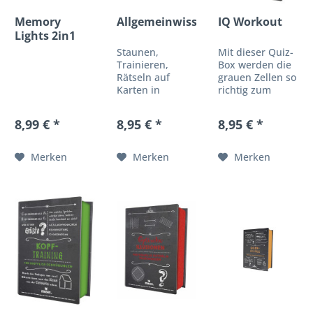
Memory
Allgemeinwissen
IQ Workout
Lights 2in1
Staunen,
Mit dieser Quiz-
Trainieren,
Box werden die
Rätseln auf
grauen Zellen so
Karten in
richtig zum
bewährter
Schwitzen
moses.-Qualität
gebracht! 100
8,99 € *
8,95 € *
8,95 € *
- und das alles
ausgetüftelte
in einer
Konzentrations-
hochwertigen
und Gedächtnis-
Merken
Merken
Merken
Geschenkschachtel.
Aufgaben in
Diese Quiz-Box
bewährter
ist ein echter
Qualität: höchst
Hingucker zum
effektiv,
Verschenken
abwechslungsreich,.
und...