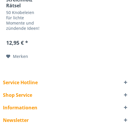
Rätsel
50 Knobeleien
für lichte
Momente und
zündende Ideen!
Ob im Rätselteil
von
12,95 € *
Zeitschriften, im
Mathematik-
Unterricht oder
Merken
am Stammtisch -
Streichholzrätsel
gehören zu den
beliebtesten
Knobelspielen...
Service Hotline
Shop Service
Informationen
Newsletter