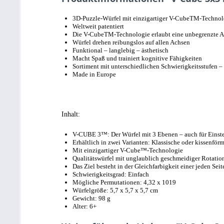
3D-Puzzle-Würfel mit einzigartiger V-CubeTM-Technol
Weltweit patentiert
Die V-CubeTM-Technologie erlaubt eine unbegrenzte An
Würfel drehen reibungslos auf allen Achsen
Funktional – langlebig – ästhetisch
Macht Spaß und trainiert kognitive Fähigkeiten
Sortiment mit unterschiedlichen Schwierigkeitsstufen –
Made in Europe
Inhalt:
V-CUBE 3™: Der Würfel mit 3 Ebenen – auch für Einstei
Erhältlich in zwei Varianten: Klassische oder kissenför
Mit einzigartiger V-Cube™-Technologie
Qualitätswürfel mit unglaublich geschmeidiger Rotatio
Das Ziel besteht in der Gleichfarbigkeit einer jeden Seit
Schwierigkeitsgrad: Einfach
Mögliche Permutationen: 4,32 x 1019
Würfelgröße: 5,7 x 5,7 x 5,7 cm
Gewicht: 98 g
Alter: 6+