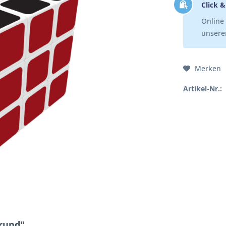
Click &
Online 
unserer
Merken
Artikel-Nr.:
rund"