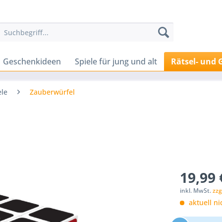
Geschenkideen
Spiele für jung und alt
Rätsel- und 
ele
Zauberwürfel
19,99 
inkl. MwSt.
zzg
aktuell ni