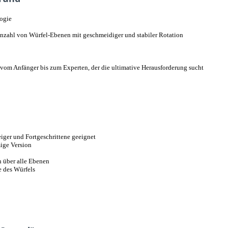
ogie
zahl von Würfel-Ebenen mit geschmeidiger und stabiler Rotation
 vom Anfänger bis zum Experten, der die ultimative Herausforderung sucht
ger und Fortgeschrittene geeignet
mige Version
n über alle Ebenen
e des Würfels