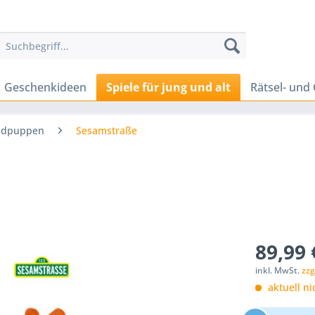
Geschenkideen
Spiele für jung und alt
Rätsel- und 
ndpuppen
Sesamstraße
89,99 
inkl. MwSt.
zzg
aktuell ni