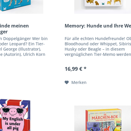
inde meinen
Memory: Hunde und Ihre W
ger
n Doppelgänger Wer bin
Für alle echten Hundefreunde! O
oder Leopard? Ein Tier-
Bloodhound oder Whippet, Sibiri
George (Illustrator),
Husky oder Beagle – in diesem
 (Autorin), Ulrich Korn
vergnüglichen Tier-Memo werden
) Kennen Sie den
verschiedene Hunderassen vorgest
 zwischen einem...
die ihre süßen Welpen...
16,99 € *
Merken