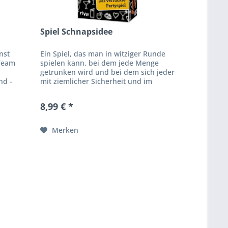
Spiel Schnapsidee
nst
Ein Spiel, das man in witziger Runde
 Team
spielen kann, bei dem jede Menge
h
getrunken wird und bei dem sich jeder
nd -
mit ziemlicher Sicherheit und im
 und
besten Sinne zum Affen macht? Was
für eine Schnapsidee!...
8,99 € *
Merken