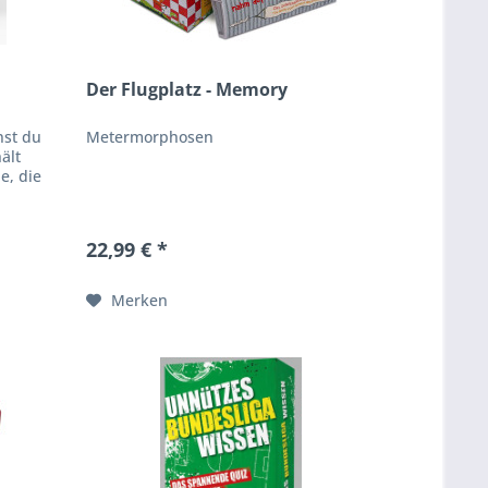
Der Flugplatz - Memory
nst du
Metermorphosen
ält
e, die
e
22,99 € *
Merken