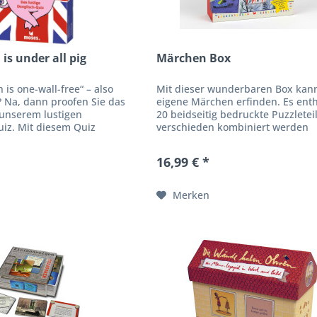
is under all pig
Märchen Box
 is one-wall-free“ – also
Mit dieser wunderbaren Box kan
? Na, dann proofen Sie das
eigene Märchen erfinden. Es enth
 unserem lustigen
20 beidseitig bedruckte Puzzleteil
uiz. Mit diesem Quiz
verschieden kombiniert werden
eweisen, dass Ihr Englisch
können. So lassen sich zahlreich
all...
Geschichten...
16,99 € *
Merken