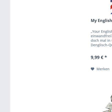
My English 
„Your English
einwandfrei
doch mal in
Denglisch-Q
können Sie b
nicht „under 
9,99 € *
Merken