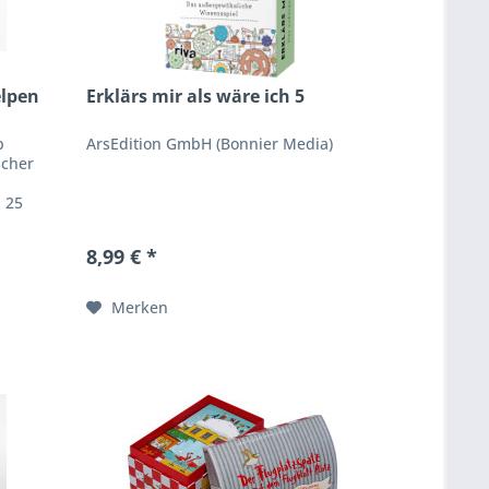
elpen
Erklärs mir als wäre ich 5
b
ArsEdition GmbH (Bonnier Media)
scher
 25
ellt,
8,99 € *
Merken