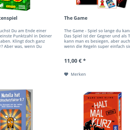
tenspiel
The Game
suchst Du am Ende einer
The Game - Spiel so lange du kan
einste Punktzahl in Deiner
Das Spiel ist der Gegner und als
haben. Klingt doch ganz
kann man es besiegen, aber auc
er? Aber was, wenn Du
wenn die Regeln super einfach si
 gar nicht kennst? Bluffen
leicht wird es nicht. Absprechen
ler...
gemeinsam...
11,00 € *
Merken