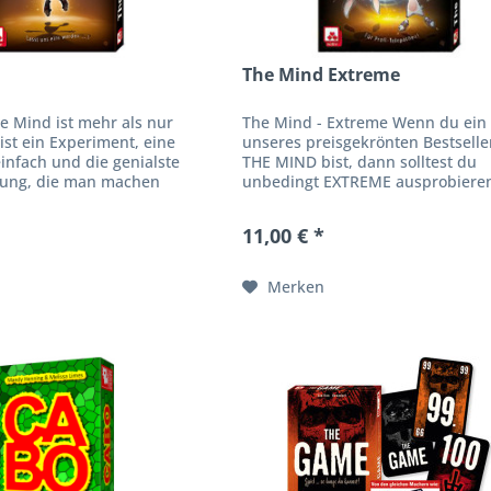
The Mind Extreme
e Mind ist mehr als nur
The Mind - Extreme Wenn du ein
 ist ein Experiment, eine
unseres preisgekrönten Bestselle
 einfach und die genialste
THE MIND bist, dann solltest du
rung, die man machen
unbedingt EXTREME ausprobieren
hr das letzte Level
Original- regeln bleiben komplett
siegt,...
erhalten, aber nun läuft...
11,00 € *
Merken