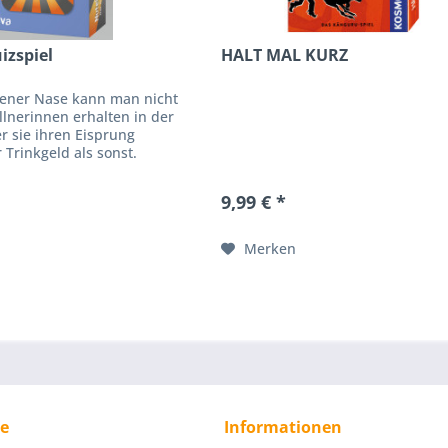
izspiel
HALT MAL KURZ
tener Nase kann man nicht
lnerinnen erhalten in der
r sie ihren Eisprung
Trinkgeld als sonst.
len immer nach rechts um,
iftet...
9,99 € *
Merken
ce
Informationen