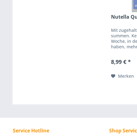
Nutella Qu
Mit zugehal
summen. Kel
Woche, in de
haben, mehr 
Ameisen fal
wenn sie verg
8,99 € *
Merken
Service Hotline
Shop Servi