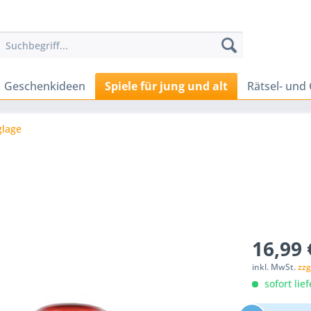
Geschenkideen
Spiele für jung und alt
Rätsel- und 
glage
16,99 
inkl. MwSt.
zzg
sofort lief