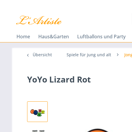
Home
Haus&Garten
Luftballons und Party
Übersicht
Spiele für jung und alt
Jon
YoYo Lizard Rot