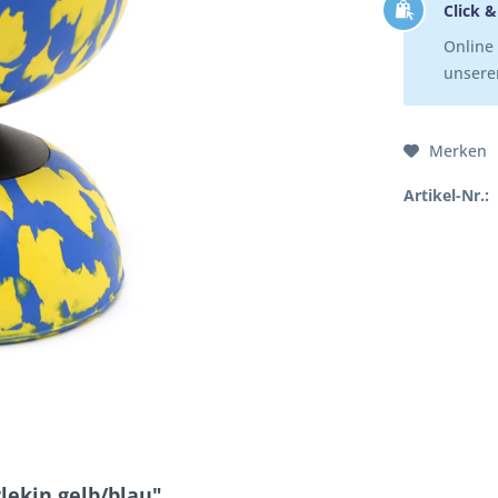
Click &
Online 
unserer
Merken
Artikel-Nr.:
lekin gelb/blau"