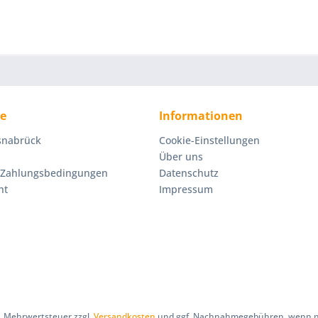
ce
Informationen
Osnabrück
Cookie-Einstellungen
Über uns
 Zahlungsbedingungen
Datenschutz
ht
Impressum
zl. Mehrwertsteuer zzgl.
Versandkosten
und ggf. Nachnahmegebühren, wenn ni