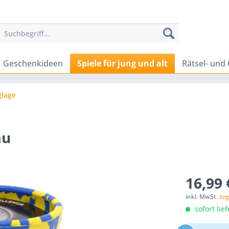
Geschenkideen
Spiele für jung und alt
Rätsel- und 
glage
au
16,99 
inkl. MwSt.
zzg
sofort lief