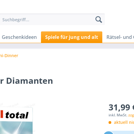
Geschenkideen
Spiele für jung und alt
Rätsel- und 
mi-Dinner
der Diamanten
31,99 
inkl. MwSt.
zzg
aktuell ni