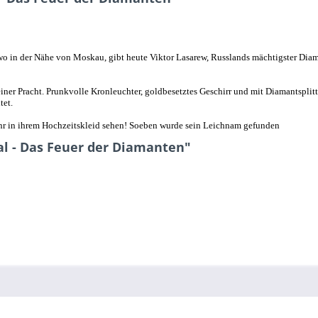
ndwo in der Nähe von Moskau, gibt heute Viktor Lasarew, Russlands mächtigster Di
seiner Pracht. Prunkvolle Kronleuchter, goldbesetztes Geschirr und mit Diamantsplit
tet.
hr in ihrem Hochzeitskleid sehen! Soeben wurde sein Leichnam gefunden
al - Das Feuer der Diamanten"