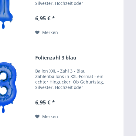
Silvester, Hochzeit oder
Firmenfeier - unsere
Zahlenballons verpassen jeder
6,95 € *
Feier einen besonderen WOW
Effekt. Produktbeschreibung
Ballongröße:...
Merken
Folienzahl 3 blau
Ballon XXL - Zahl 3 - Blau
Zahlenballons in XXL-Format - ein
echter Hingucker! Ob Geburtstag,
Silvester, Hochzeit oder
Firmenfeier - unsere
Zahlenballons verpassen jeder
6,95 € *
Feier einen besonderen WOW
Effekt. Produktbeschreibung
Ballongröße:...
Merken