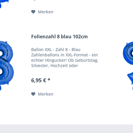
Effekt. Produktbeschreibung
Ballongröße:...
Merken
Folienzahl 8 blau 102cm
Ballon XXL - Zahl 8 - Blau
Zahlenballons in XXL-Format - ein
echter Hingucker! Ob Geburtstag,
Silvester, Hochzeit oder
Firmenfeier - unsere
Zahlenballons verpassen jeder
6,95 € *
Feier einen besonderen WOW
Effekt. Produktbeschreibung
Ballongröße:...
Merken