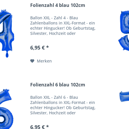
Folienzahl 4 blau 102cm
Ballon XXL - Zahl 4 - Blau
Zahlenballons in XXL-Format - ein
echter Hingucker! Ob Geburtstag,
Silvester, Hochzeit oder
Firmenfeier - unsere
Zahlenballons verpassen jeder
6,95 € *
Feier einen besonderen WOW
Effekt. Produktbeschreibung
Ballongröße:...
Merken
Folienzahl 6 blau 102cm
Ballon XXL - Zahl 6 - Blau
Zahlenballons in XXL-Format - ein
echter Hingucker! Ob Geburtstag,
Silvester, Hochzeit oder
Firmenfeier - unsere
Zahlenballons verpassen jeder
6,95 € *
Feier einen besonderen WOW