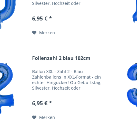
Silvester, Hochzeit oder
Firmenfeier - unsere
Zahlenballons verpassen jeder
6,95 € *
Feier einen besonderen WOW
Effekt. Produktbeschreibung
Ballongröße:...
Merken
Folienzahl 2 blau 102cm
Ballon XXL - Zahl 2 - Blau
Zahlenballons in XXL-Format - ein
echter Hingucker! Ob Geburtstag,
Silvester, Hochzeit oder
Firmenfeier - unsere
Zahlenballons verpassen jeder
6,95 € *
Feier einen besonderen WOW
Effekt. Produktbeschreibung
Ballongröße:...
Merken