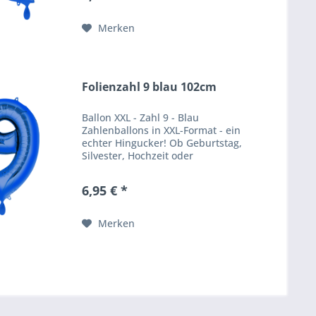
Effekt. Produktbeschreibung
Ballongröße:...
Merken
Folienzahl 9 blau 102cm
Ballon XXL - Zahl 9 - Blau
Zahlenballons in XXL-Format - ein
echter Hingucker! Ob Geburtstag,
Silvester, Hochzeit oder
Firmenfeier - unsere
Zahlenballons verpassen jeder
6,95 € *
Feier einen besonderen WOW
Effekt. Produktbeschreibung
Ballongröße:...
Merken