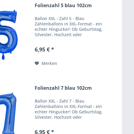
Folienzahl 5 blau 102cm
Ballon XXL - Zahl 5 - Blau
Zahlenballons in XXL-Format - ein
echter Hingucker! Ob Geburtstag,
Silvester, Hochzeit oder
Firmenfeier - unsere
Zahlenballons verpassen jeder
6,95 € *
Feier einen besonderen WOW
Effekt. Produktbeschreibung
Ballongröße:...
Merken
Folienzahl 7 blau 102cm
Ballon XXL - Zahl 7 - Blau
Zahlenballons in XXL-Format - ein
echter Hingucker! Ob Geburtstag,
Silvester, Hochzeit oder
Firmenfeier - unsere
Zahlenballons verpassen jeder
6,95 € *
Feier einen besonderen WOW