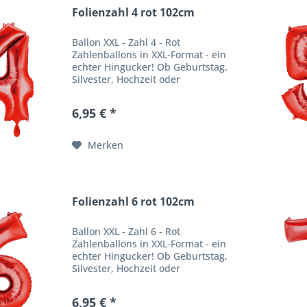
Folienzahl 4 rot 102cm
Ballon XXL - Zahl 4 - Rot
Zahlenballons in XXL-Format - ein
echter Hingucker! Ob Geburtstag,
Silvester, Hochzeit oder
Firmenfeier - unsere
Zahlenballons verpassen jeder
6,95 € *
Feier einen besonderen WOW
Effekt. Produktbeschreibung
Ballongröße:...
Merken
Folienzahl 6 rot 102cm
Ballon XXL - Zahl 6 - Rot
Zahlenballons in XXL-Format - ein
echter Hingucker! Ob Geburtstag,
Silvester, Hochzeit oder
Firmenfeier - unsere
Zahlenballons verpassen jeder
6,95 € *
Feier einen besonderen WOW