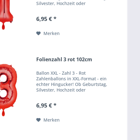
Silvester, Hochzeit oder
Firmenfeier - unsere
Zahlenballons verpassen jeder
6,95 € *
Feier einen besonderen WOW
Effekt. Produktbeschreibung
Ballongröße:...
Merken
Folienzahl 3 rot 102cm
Ballon XXL - Zahl 3 - Rot
Zahlenballons in XXL-Format - ein
echter Hingucker! Ob Geburtstag,
Silvester, Hochzeit oder
Firmenfeier - unsere
Zahlenballons verpassen jeder
6,95 € *
Feier einen besonderen WOW
Effekt. Produktbeschreibung
Ballongröße:...
Merken