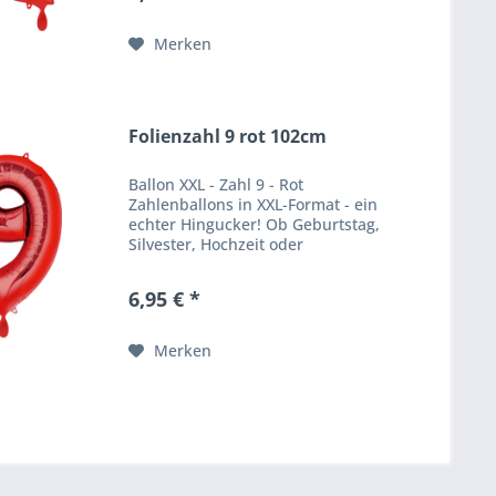
Effekt. Produktbeschreibung
Ballongröße:...
Merken
Folienzahl 9 rot 102cm
Ballon XXL - Zahl 9 - Rot
Zahlenballons in XXL-Format - ein
echter Hingucker! Ob Geburtstag,
Silvester, Hochzeit oder
Firmenfeier - unsere
Zahlenballons verpassen jeder
6,95 € *
Feier einen besonderen WOW
Effekt. Produktbeschreibung
Ballongröße:...
Merken