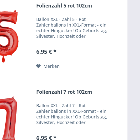
Folienzahl 5 rot 102cm
Ballon XXL - Zahl 5 - Rot
Zahlenballons in XXL-Format - ein
echter Hingucker! Ob Geburtstag,
Silvester, Hochzeit oder
Firmenfeier - unsere
Zahlenballons verpassen jeder
6,95 € *
Feier einen besonderen WOW
Effekt. Produktbeschreibung
Ballongröße:...
Merken
Folienzahl 7 rot 102cm
Ballon XXL - Zahl 7 - Rot
Zahlenballons in XXL-Format - ein
echter Hingucker! Ob Geburtstag,
Silvester, Hochzeit oder
Firmenfeier - unsere
Zahlenballons verpassen jeder
6,95 € *
Feier einen besonderen WOW