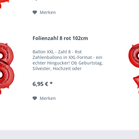
Effekt. Produktbeschreibung
Ballongröße:...
Merken
Folienzahl 8 rot 102cm
Ballon XXL - Zahl 8 - Rot
Zahlenballons in XXL-Format - ein
echter Hingucker! Ob Geburtstag,
Silvester, Hochzeit oder
Firmenfeier - unsere
Zahlenballons verpassen jeder
6,95 € *
Feier einen besonderen WOW
Effekt. Produktbeschreibung
Ballongröße:...
Merken