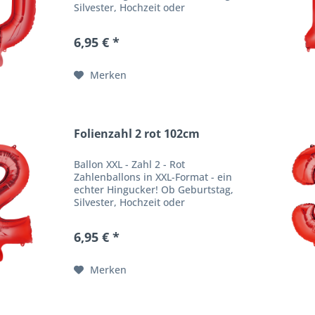
Silvester, Hochzeit oder
Firmenfeier - unsere
Zahlenballons verpassen jeder
6,95 € *
Feier einen besonderen WOW
Effekt. Produktbeschreibung
Ballongröße:...
Merken
Folienzahl 2 rot 102cm
Ballon XXL - Zahl 2 - Rot
Zahlenballons in XXL-Format - ein
echter Hingucker! Ob Geburtstag,
Silvester, Hochzeit oder
Firmenfeier - unsere
Zahlenballons verpassen jeder
6,95 € *
Feier einen besonderen WOW
Effekt. Produktbeschreibung
Ballongröße:...
Merken