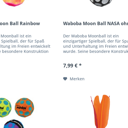
on Ball Rainbow
Waboba Moon Ball NASA ohn
Moonball ist ein
Der Waboba Moonball ist ein
 Spielball, der für Spaß
einzigartiger Spielball, der für S
ltung im Freien entwickelt
und Unterhaltung im Freien entwi
e besondere Konstruktion
wurde. Seine besondere Konstruk
s dem Ball, auf Wasser zu
ermöglicht es dem Ball, auf Wass
u...
hüpfen und zu...
7,99 € *
Merken