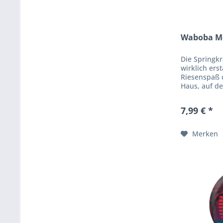
Waboba Mo
Die Springkr
wirklich ers
Riesenspaß d
Haus, auf de
Wand, es gib
Moon Ball Sp
7,99 € *
Merken