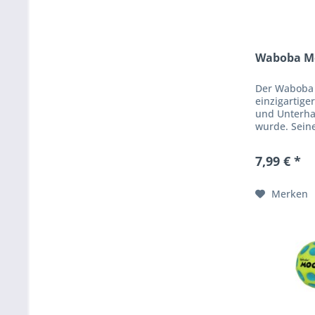
Waboba Mo
Der Waboba 
einzigartiger
und Unterha
wurde. Sein
ermöglicht e
hüpfen und z
7,99 € *
Merken