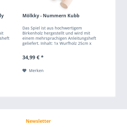
ly
Mölkky - Nummern Kubb
Das Spiel ist aus hochwertigem
it
Birkenholz hergestellt und wird mit
sheft
einem mehrsprachigen Anleitungsheft
geliefert. Inhalt: 1x Wurfholz 25cm x
i
5,5cm 12x Nummernhölzer 15cm x
.
5,5cm ZIEL DES SPIELS:...
34,99 € *
Merken
Newsletter