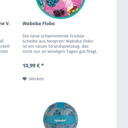
e V.
Waboba Flobo
Die neue schwimmende Frisbee-
paß
Scheibe aus Neopren! Waboba Flobo
ckelt
ist ein neues Strandspielzeug, das
tion
nicht nur an windigen Tagen gut fliegt,
er zu
sondern auch bei allen
Wasserbedingungen schwimmt.
10,99 € *
Achtung!...
Merken