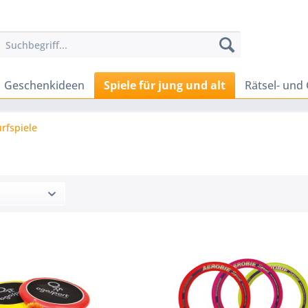
Geschenkideen
Spiele für jung und alt
Rätsel- und 
rfspiele