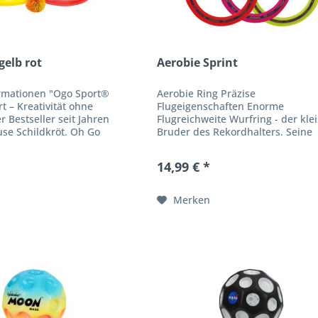
gelb rot
Aerobie Sprint
rmationen "Ogo Sport®
Aerobie Ring Präzise
t – Kreativität ohne
Flugeigenschaften Enorme
r Bestseller seit Jahren
Flugreichweite Wurfring - der kle
se Schildkröt. Oh Go
Bruder des Rekordhalters. Seine
usgehen zum Spielen -
Aerodynamik ist patentiert und er
für den Namen...
einen Durchbruch in der ganzen 
14,99 € *
Jeder...
Merken