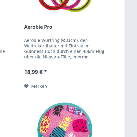
Aerobie Pro
Aerobie Wurfring (Ø33cm), der
Weltrekordhalter mit Eintrag im
ine
Guinness-Buch durch einen 406m-Flug
über die Niagara-Fälle, enorme
zielte
Flugweiten, präziser Flug und eine
Welt.
wertige, technische Bauweise...
18,99 € *
Merken