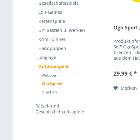
Gesellschaftsspiele
Exit-Games
Kartenspiele
Ogo Sport 
DIY Basteln u. Werken
Krimi-Dinner
Produktinfo
Set" OgoSpor
Handpuppen
Grenzen - de
Jonglage
aus dem Hau
outside - ra
Outdoorspiele
stand Pate 
29,99 € *
Waboba
Wurfspiele
Merken
Drachen
Rätsel- und
Geschicklichkeitsspiele