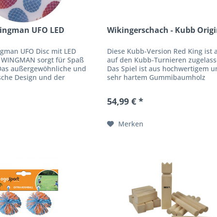
ingman UFO LED
Wikingerschach - Kubb Origi
gman UFO Disc mit LED
Diese Kubb-Version Red King ist 
 WINGMAN sorgt für Spaß
auf den Kubb-Turnieren zugelass
. Das außergewöhnliche und
Das Spiel ist aus hochwertigem 
che Design und der
sehr hartem Gummibaumholz
 von ca. 15 cm, lassen die
hergestellt und wird mit einem
bis zu 40...
mehrsprachigen Anleitungsheft...
54,99 € *
Merken