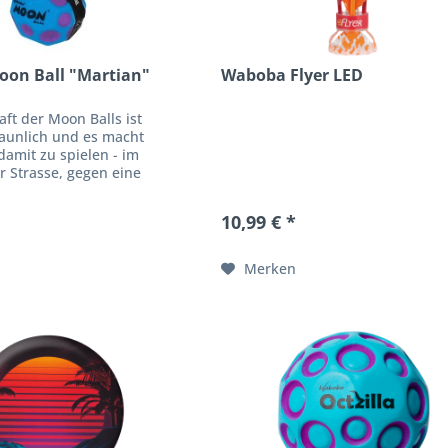
on Ball "Martian"
Waboba Flyer LED
aft der Moon Balls ist
taunlich und es macht
amit zu spielen - im
r Strasse, gegen eine
t viele Möglichkeiten. •
rungball von...
10,99 € *
Merken