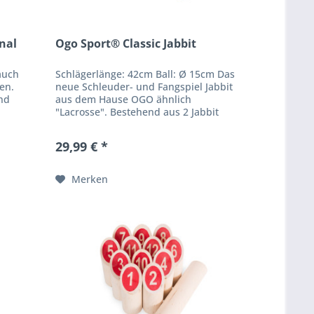
nal
Ogo Sport® Classic Jabbit
auch
Schlägerlänge: 42cm Ball: Ø 15cm Das
en.
neue Schleuder- und Fangspiel Jabbit
und
aus dem Hause OGO ähnlich
"Lacrosse". Bestehend aus 2 Jabbit
Schleudern / Schlägern aus klar
lackiertem Buchenholz mit...
29,99 € *
Merken