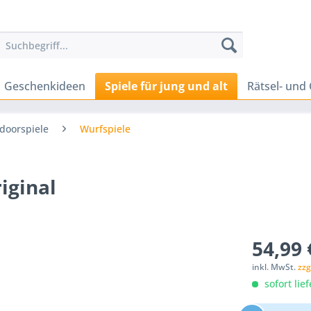
Geschenkideen
Spiele für jung und alt
Rätsel- und 
doorspiele
Wurfspiele
iginal
54,99 
inkl. MwSt.
zzg
sofort lief